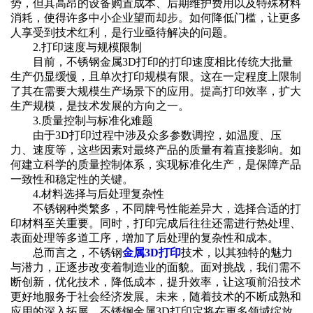
势，但其高昂的设备购置成本、后期维护费用以及特殊材料
消耗，使得许多中小企业望而却步。如何降低门槛，让更多
人享受到技术红利，是行业亟待解决的问题。
2.打印速度与规模限制‌
目前，不锈钢金属3D打印的打印速度相比传统大批量
生产仍显缓慢，且单次打印规模有限。这在一定程度上限制
了其在需要大规模生产场景下的应用。提高打印效率，扩大
生产规模，是技术发展的方向之一。
3.质量控制与标准化难题‌
由于3D打印过程中涉及众多参数调控，如温度、压
力、速度等，这些因素对最终产品的质量有着直接影响。如
何建立科学的质量控制体系，实现标准化生产，是保障产品
一致性和稳定性的关键。
4.材料选择与后处理复杂性‌
不锈钢种类繁多，不同牌号性能差异大，选择合适的打
印材料至关重要。同时，打印完成后往往还需进行热处理、
表面处理等多道工序，增加了后处理的复杂性和成本。
总而言之，不锈钢
金属3D打印
技术，以其独特的魅力
与潜力，正逐步改变着制造业的面貌。面对挑战，我们需不
断创新，优化技术，降低成本，提升效率，让这项前沿技术
更好地服务于社会经济发展。未来，随着技术的不断成熟和
应用的深入拓展，不锈钢金属3D打印定将在更多领域绽放